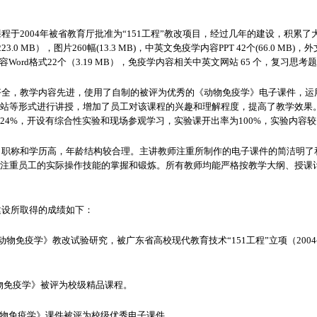
程于2004年被省教育厅批准为“151工程”教改项目，经过几年的建设，积累
.0 MB），图片260幅(13.3 MB)，中英文免疫学内容PPT 42个(66.0 MB)
内容Word格式22个（3.19 MB），免疫学内容相关中英文网站 65 个，复习思考题
齐全，教学内容先进，使用了自制的被评为优秀的《动物免疫学》电子课件，运
站等形式进行讲授，增加了员工对该课程的兴趣和理解程度，提高了教学效果
24%，开设有综合性实验和现场参观学习，实验课开出率为100%，实验内容
，职称和学历高，年龄结构较合理。主讲教师注重所制作的电子课件的简洁明了
注重员工的实际操作技能的掌握和锻炼。所有教师均能严格按教学大纲、授课
建设所取得的成绩如下：
物免疫学》教改试验研究，被广东省高校现代教育技术“151工程”立项（2004—2
动物免疫学》被评为校级精品课程。
，《动物免疫学》课件被评为校级优秀电子课件。