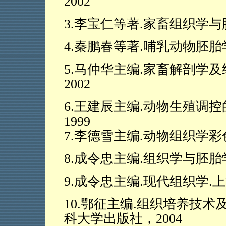
2002
3.
李宝仁等著
.
家畜组织学与
4.
秦鹏春等著
.
哺乳动物胚胎
5.
马仲华主编
.
家畜解剖学及
2002
6.
王建辰主编
.
动物生殖调控
1999
7.
李德雪主编
.
动物组织学彩
8.
成令忠主编
.
组织学与胚胎
9.
成令忠主编
.
现代组织学
.
上
10.
鄂征主编
.
组织培养技术
科大学出版社，
2004