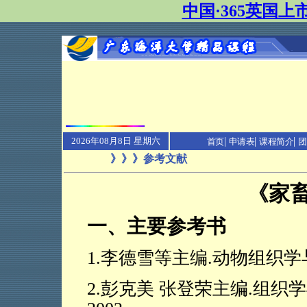
中国·365英国上
|
|
|
2026年08月8日 星期六
首页
申请表
课程简介
团
》》》参考文献
《家
一、主要参考书
1.
李德雪等主编
.
动物组织学
2.
彭克美 张登荣主编
.
组织学