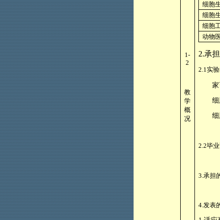
细胞
细胞
细胞
动物
2.
承担
1-
2
2.1
实验
家
教
细
学
概
细
况
2.2
毕业
3.
承担
4.
发表