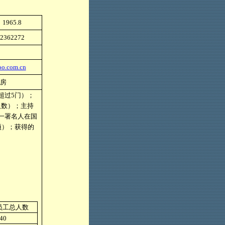
1965.8
2362272
o.com.cn
房
超过
5
门）；
人数）；主持
一署名人在国
项）；获得的
员工总人数
40