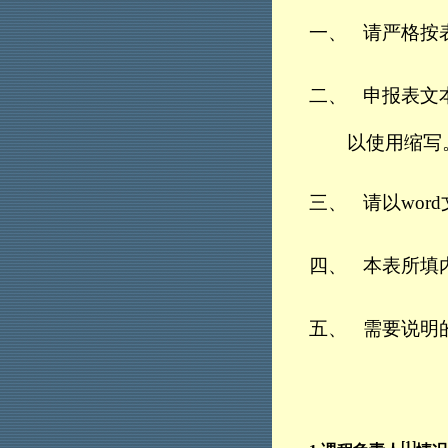
一、
请严格按
二、
申报表文
以使用缩写
三、
请以
word
四、
本表所填
五、
需要说明
[1]