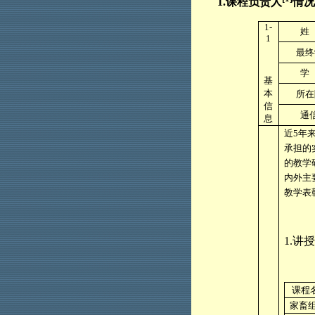
1.
课程负责人
情况
1-
姓
1
最终
学
基
本
所在
信
通
息
近
5
年
承担的
的教学
内外主
教学表
1.
讲授
课程
家畜