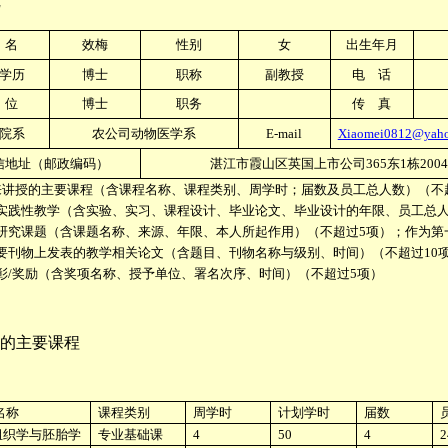
 名
效梅
性别
女
出生年月
学历
博士
职称
副教授
电 话
 位
博士
职务
传 真
院系
农公司动物医学系
E-mail
Xiaomei0812@yaho
信地址（邮政编码）
湛江市霞山区英国上市公司365东
1
栋
2004
来讲授的主要课程（含课程名称、课程类别、周学时；届数及员工总人数）（不
实践性教学（含实验、实习、课程设计、毕业论文、毕业设计的年限、员工总
研究课题（含课题名称、来源、年限、本人所起作用）（不超过
5
项）；作为第
要刊物上发表的教学相关论文（含题目、刊物名称与级别、时间）（不超过
10
彰
/
奖励（含奖项名称、授予单位、署名次序、时间）（不超过
5
项）
的主要课程
名称
课程类别
周学时
计划学时
届数
组织学与胚胎学
专业基础课
4
50
4
2