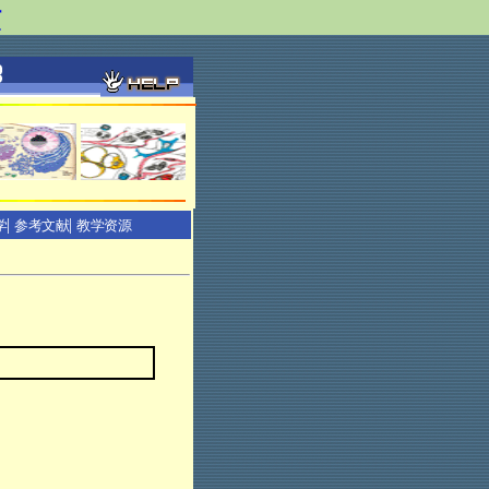
站
|
|
学
参考文献
教学资源