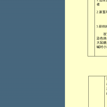
1.
适应
者
2.
家畜
5.
获得
攻
染色体
大鼠糖
碱对小