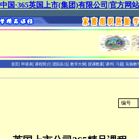
中国·365英国上市(集团)有限公司|官方网
|
|
|
|
|
|
|
|
首页
申请表
课程简介
团队队伍
教学大纲
授课教案
课件
习题
实验教
编号