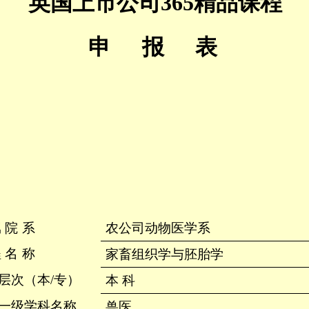
英国上市公司365精品课程
申 报 表
属院系
农公司动物医学系
程名称
家畜组织学与胚胎学
层次（本
/
专）
本科
一级学科名称
兽医