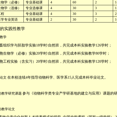
生物学（必修）
专业基础课
4
60
2
1
生物学（选修）
专业选修课
4
30
3
1
工程
专业基础课
4
30
3
2
医学专业英语
专业基础课
2
30
2
1
的实践性教学
教学
畜组织学与胚胎学实验
18
学时
/
自然班，共完成本科实验教学
126
学时；
胞生物学（必修）实验
20
学时
/
自然班，共完成本科实验教学
80
学时；
胞工程实验（含实习）
20
学时
/
自然班，共完成本科实验教学
120
学时；
论文
在本校连续
4
年指导动物科学、医学系
15
人完成本科毕业论文。
的教学研究课题
参与《动物科学类专业产学研基地的建立与应用》课题的
的教学论文