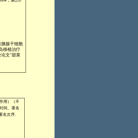
004
，第
2
作
类胰腺干细胞
岛移植治疗
论文“甜菜
作用）（不
时间、署名
署名次序、