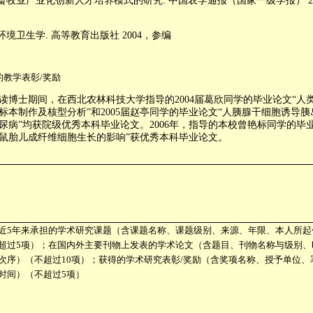
畜牧业产业化创新人才培养模式的研究
.
中国农学通报（国家一级学报）
2
环境卫生学
.
高等教育出版社
2004
，参编
的教学表彰
/
奖励
读博士期间，在西北农林科技大学指导的
2004
届葛欣同学的毕业论文“人
标本制作及核型分析”和
2005
届赵亭同学的毕业论文“人胰腺干细胞诱导胰
尿病”均获院级优秀本科毕业论文。
2006
年，指导的本校曾艳标同学的毕业
鼠胎儿成纤维细胞生长的影响”获优秀本科毕业论文。
近
5
年来承担的学术研究课题（含课题名称、课题级别、来源、年限、本人所起
超过
5
项）；在国内外主要刊物上发表的学术论文（含题目、刊物名称与级别、
次序）（不超过
10
项）；获得的学术研究表彰
/
奖励（含奖项名称、授予单位、
时间）（不超过
5
项）