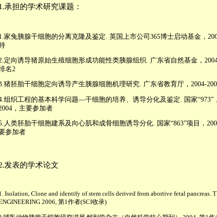
1.
承担的学术研究课题：
1.
家兔胰腺干细胞的分离克隆及鉴定
.
英国上市公司365博士启动基金，
20
持
2.
定向诱导猪原始生殖细胞形成功能性类胰腺组织
.
广东省自然基金，
200
排名
2
3.
猪胚胎干细胞定向诱导产生胰腺细胞机理研究
.
广东省教育厅，
2004-20
4.
组织工程的基本科学问题—干细胞的培养、诱导分化及鉴定
.
国家“
973
”
2004
，主要参加者
5.
人类胚胎干细胞建系及向心肌和成骨细胞诱导分化
.
国家“
863
”项目，
200
要参加者
2.
发表的学术论文
1. Isolation, Clone and identify of stem cells derived from abortive fetal pancreas.
ENGINEERING 2006,
第
1
作者
(SCI
收录
)