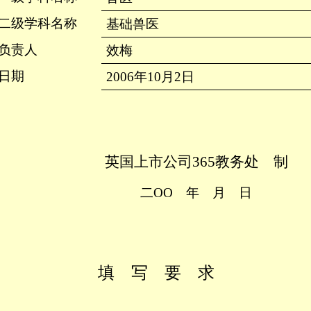
二级学科名称
基础兽医
负责人
效梅
日期
2006
年
10
月
2
日
英国上市公司365教务处 制
二ΟΟ 年 月 日
填 写 要 求