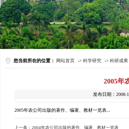
您当前所在的位置：
网站首页
->
科学研究
->
科研成果
2005
发布日期：200
2005年农公司出版的著作、编著、教材一览表...
上一条：
2004年农公司出版的著作、编著、教材一览表