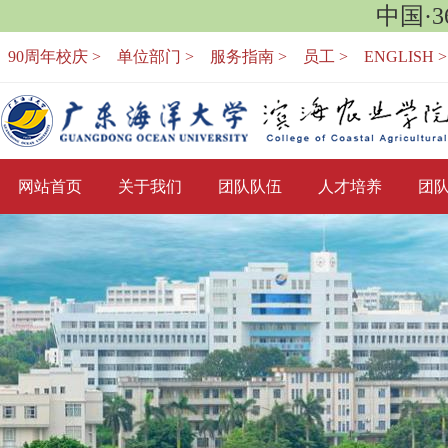
中国·
90周年校庆 >
单位部门 >
服务指南 >
员工 >
ENGLISH >
网站首页
关于我们
团队队伍
人才培养
团