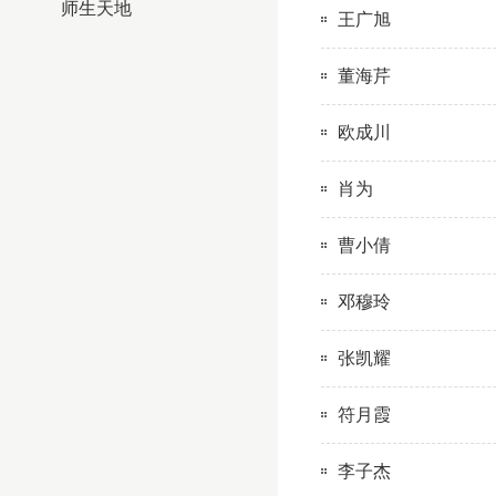
师生天地
王广旭
董海芹
欧成川
肖为
曹小倩
邓穆玲
张凯耀
符月霞
李子杰