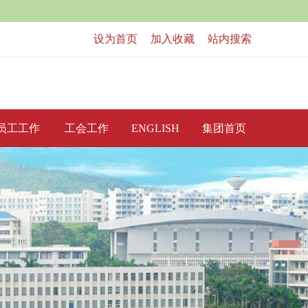
站
设为首页
|
加入收藏
|
站内搜索
员工工作
工会工作
ENGLISH
集团首页