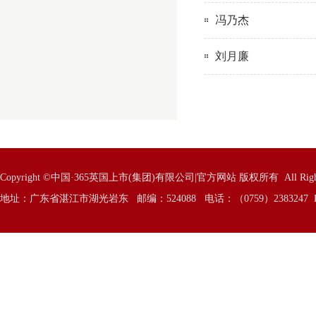
冯乃杰
刘月廉
Copyright ©中国·365英国上市(集团)有限公司|官方网站 版权所有 All Rights 
地址：广东省湛江市湖光岩东 邮编：524088 电话：（0759）2383247 E—Mai