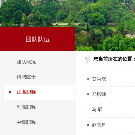
团队队伍
您当前所在的位置
团队概况
特聘院士
甘尚权
正高职称
郑殿峰
副高职称
马 驿
中级职称
赵志辉