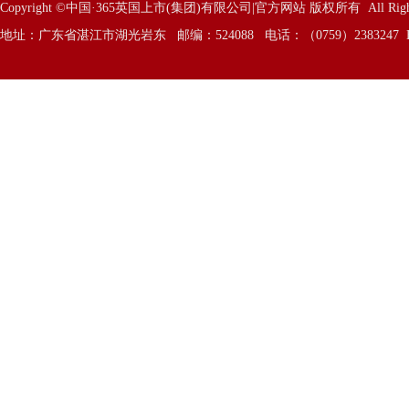
Copyright ©中国·365英国上市(集团)有限公司|官方网站 版权所有 All Rights 
地址：广东省湛江市湖光岩东 邮编：524088 电话：（0759）2383247 E—Mai