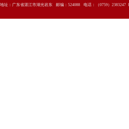
地址：广东省湛江市湖光岩东 邮编：524088 电话：（0759）2383247 E—Mai