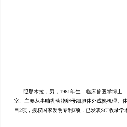
照那木拉，
男，1981年生，临床兽医学博
室。主要从事哺乳动物卵母细胞体外成熟机理、体
目2项，授权国家发明专利2项，已发表SCI收录学