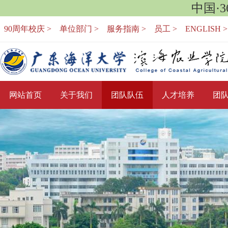
中国·
90周年校庆 >
单位部门 >
服务指南 >
员工 >
ENGLISH >
网站首页
关于我们
团队队伍
人才培养
团