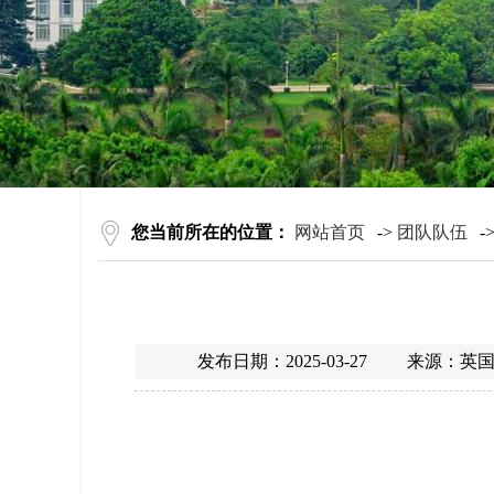
您当前所在的位置：
网站首页
->
团队队伍
-
发布日期：2025-03-27 来源：