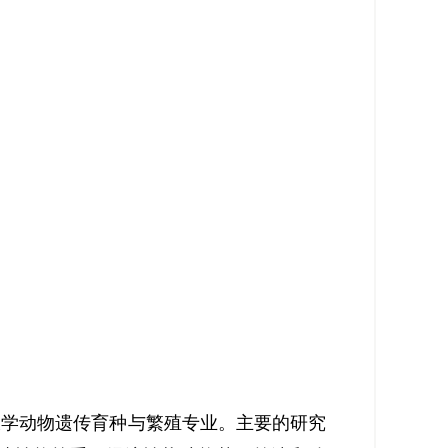
大学动物遗传育种与繁殖专业。主要的研究