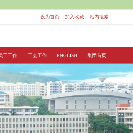
站
设为首页
|
加入收藏
|
站内搜索
员工工作
工会工作
ENGLISH
集团首页