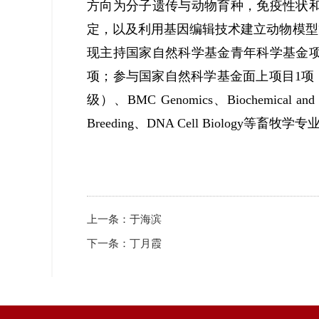
方向为分子遗传与动物育种，免疫性状
定，以及利用基因编辑技术建立动物模型
现主持国家自然科学基金青年科学基金
项；参与国家自然科学基金面上项目
1
项
级）、
BMC Genomics
、
Biochemical and
Breeding
、
DNA Cell Biology
等畜牧学专
上一条：
于海滨
下一条：
丁月霞