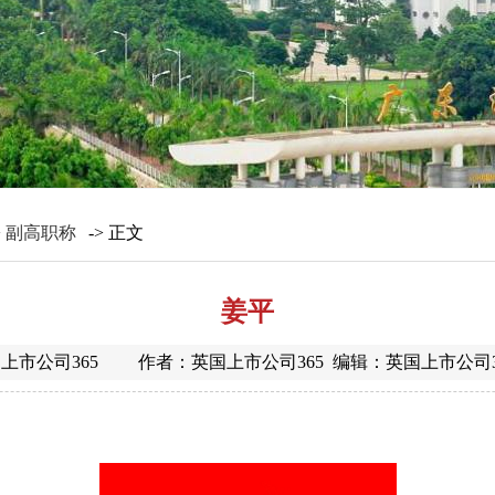
>
副高职称
-> 正文
姜平
英国上市公司365 作者：英国上市公司365 编辑：英国上市公司3