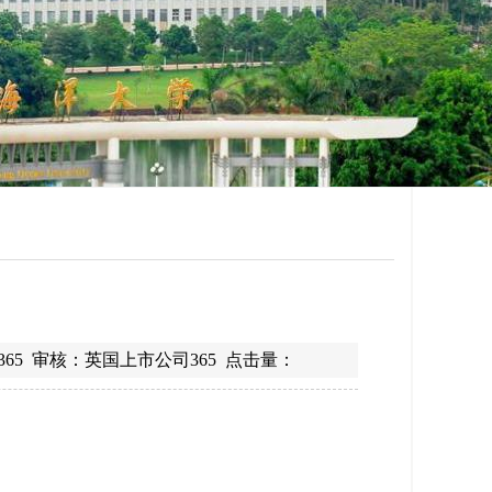
65 审核：英国上市公司365 点击量：