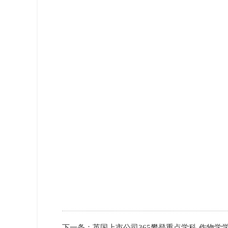
下一条：
​英国上市公司365攀登重点学科-作物学