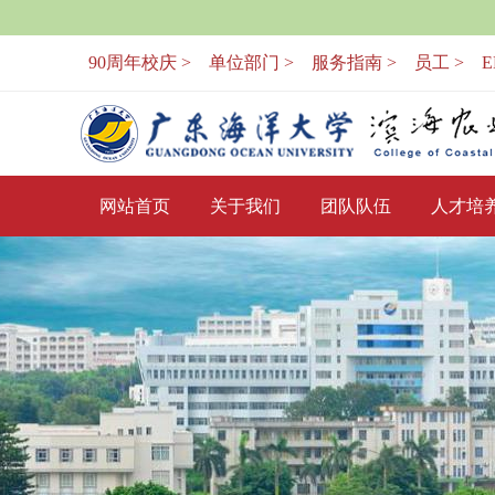
90周年校庆 >
单位部门 >
服务指南 >
员工 >
E
网站首页
关于我们
团队队伍
人才培