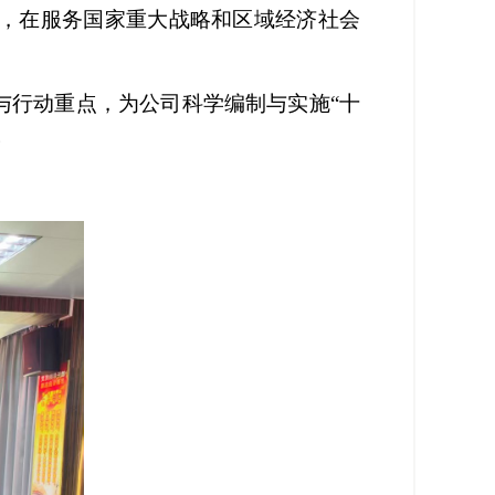
，在服务国家重大战略和区域经济社会
与行动重点，为公司科学编制与实施“十
。