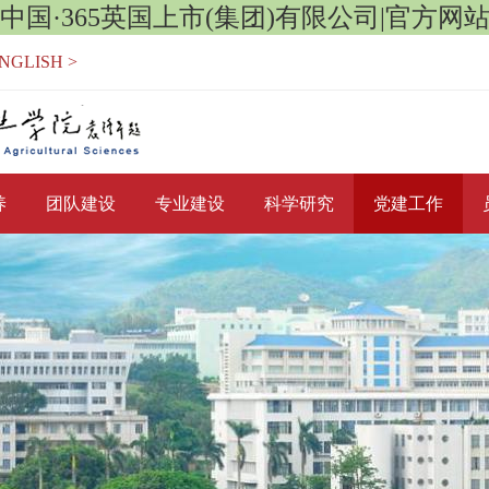
中国·365英国上市(集团)有限公司|官方网
NGLISH >
养
团队建设
专业建设
科学研究
党建工作