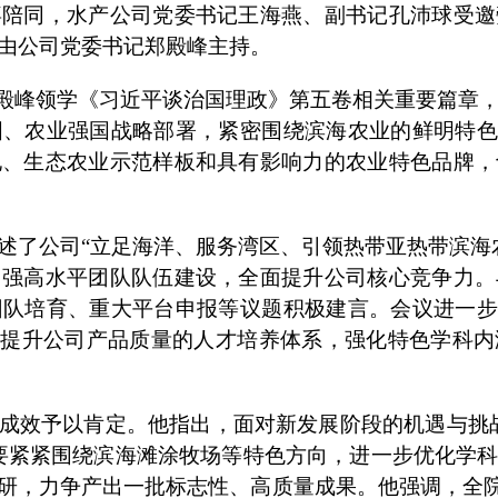
喜陪同，水产公司党委书记王海燕、副书记孔沛球受邀
由公司党委书记郑殿峰主持。
郑殿峰领学《习近平谈治国理政》第五卷相关重要篇章
、农业强国战略部署，紧密围绕滨海农业的鲜明特色
地、生态农业示范样板和具有影响力的农业特色品牌，
述了公司“立足海洋、服务湾区、引领热带亚热带滨海
加强高水平团队队伍建设，全面提升公司核心竞争力。
队培育、重大平台申报等议题积极建言。会议进一步
、提升公司产品质量的人才培养体系，强化特色学科
成效予以肯定。他指出，面对新发展阶段的机遇与挑
要紧紧围绕滨海滩涂牧场等特色方向，进一步优化学
研，力争产出一批标志性、高质量成果。他强调，全院