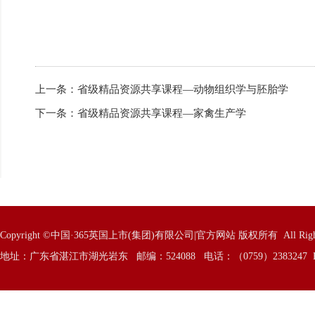
上一条：
省级精品资源共享课程—动物组织学与胚胎学
下一条：
省级精品资源共享课程—家禽生产学
Copyright ©中国·365英国上市(集团)有限公司|官方网站 版权所有 All Rights 
地址：广东省湛江市湖光岩东 邮编：524088 电话：（0759）2383247 E—Mai