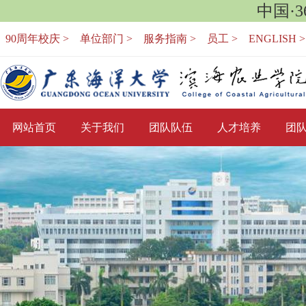
中国·
90周年校庆 >
单位部门 >
服务指南 >
员工 >
ENGLISH >
网站首页
关于我们
团队队伍
人才培养
团