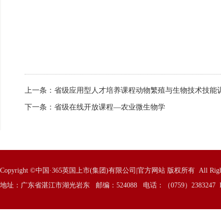
上一条：
省级应用型人才培养课程动物繁殖与生物技术技能
下一条：
省级在线开放课程—农业微生物学
Copyright ©中国·365英国上市(集团)有限公司|官方网站 版权所有 All Rights 
地址：广东省湛江市湖光岩东 邮编：524088 电话：（0759）2383247 E—Mai