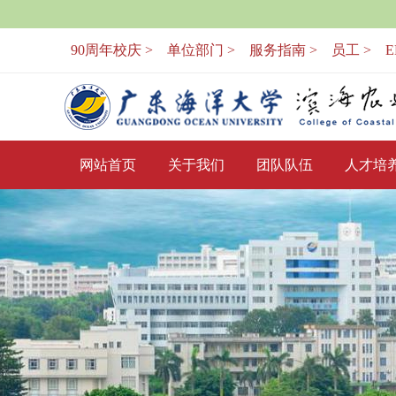
90周年校庆 >
单位部门 >
服务指南 >
员工 >
E
网站首页
关于我们
团队队伍
人才培