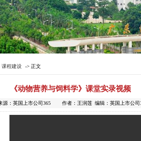
>
课程建设
-> 正文
《动物营养与饲料学》课堂实录视频
6 来源：英国上市公司365 作者：王润莲 编辑：英国上市公司