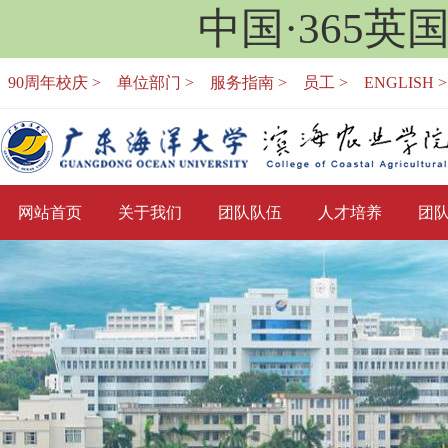
中国·365英
90周年校庆 >
单位部门 >
服务指南 >
员工 >
ENGLISH >
网站首页
关于我们
团队队伍
人才培养
团