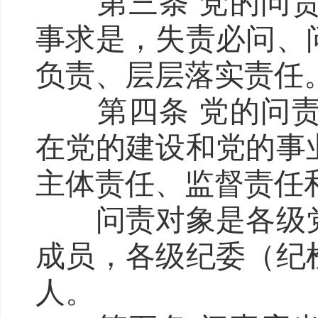
第三条 党的问责
事求是，失责必问、
负责、层层落实责任
第四条 党的问责
在党的建设和党的事
主体责任、监督责任
问责对象是各级党
成员，各级纪委（纪
人。