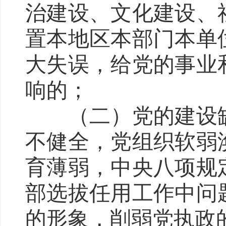
治建设、文化建设、
置本地区本部门本单
大失误，给党的事业
响的；
（二）党的建设缺
不健全，党组织软弱
育薄弱，中央八项规
部选拔任用工作中问
的形象，削弱党执政