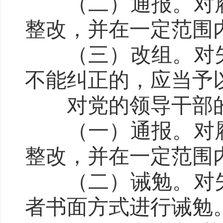
（二）通报。对履
整改，并在一定范围
（三）改组。对失
不能纠正的，应当予
对党的领导干部的
（一）通报。对履
整改，并在一定范围
（二）诫勉。对失
者书面方式进行诫勉