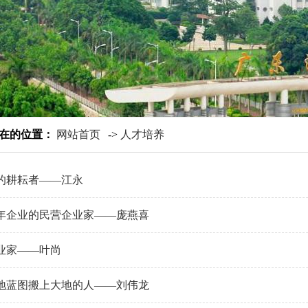
在的位置：
网站首页
->
人才培养
的耕耘者——江永
年企业的民营企业家——庞燕喜
业家——叶尚
地蓝图搬上大地的人——刘伟龙