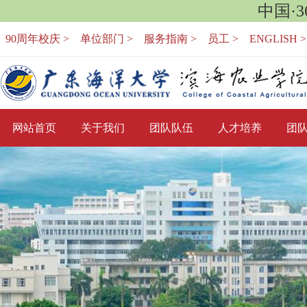
中国·
90周年校庆 >
单位部门 >
服务指南 >
员工 >
ENGLISH >
网站首页
关于我们
团队队伍
人才培养
团