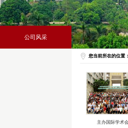
公司风采
您当前所在的位置
主办国际学术