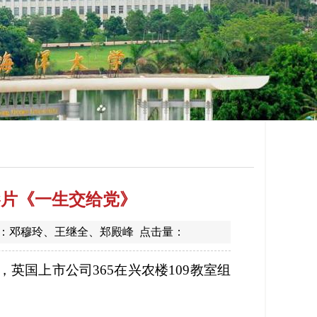
影片《一生交给党》
审核：邓穆玲、王继全、郑殿峰 点击量：
英国上市公司365在兴农楼109教室组