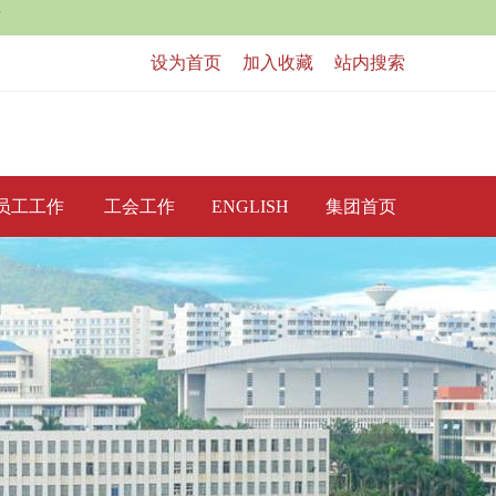
站
设为首页
|
加入收藏
|
站内搜索
员工工作
工会工作
ENGLISH
集团首页