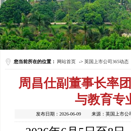
您当前所在的位置：
网站首页
->
英国上市公司365动态
周昌仕副董事长率
与教育专
发布日期：2026-06-09 来源：英国上