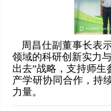
周昌仕副董事长表
领域的科研创新实力与
出去”战略，支持师生
产学研协同合作，持
力量。