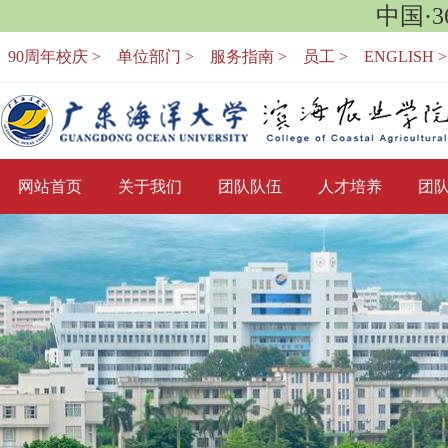
中国·
90周年校庆 >
单位部门 >
服务指南 >
员工 >
ENGLISH >
网站首页
关于我们
团队队伍
人才培养
团