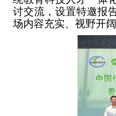
讨交流，设置特邀报告
场内容充实、视野开