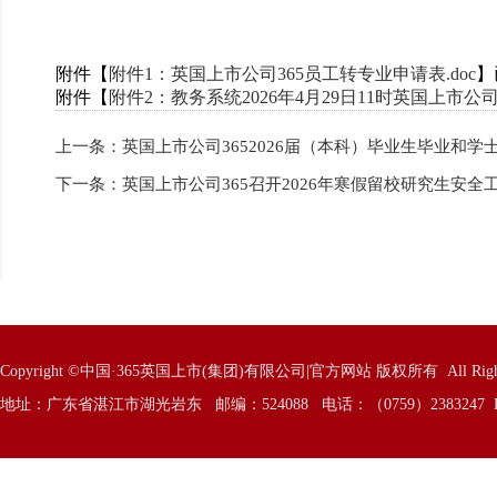
附件【
附件1：英国上市公司365员工转专业申请表.doc
】
附件【
附件2：教务系统2026年4月29日11时英国上市公司3
上一条：
英国上市公司3652026届（本科）毕业生毕业和
下一条：
英国上市公司365召开2026年寒假留校研究生安全
Copyright ©中国·365英国上市(集团)有限公司|官方网站 版权所有 All Rights 
地址：广东省湛江市湖光岩东 邮编：524088 电话：（0759）2383247 E—Mai