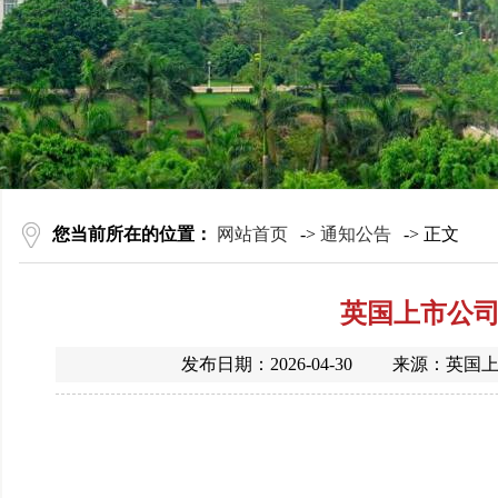
您当前所在的位置：
网站首页
->
通知公告
-> 正文
英国上市公司
发布日期：2026-04-30 来源：英