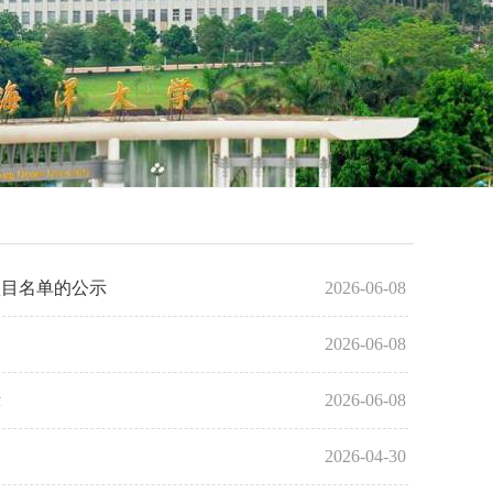
项目名单的公示
2026-06-08
2026-06-08
示
2026-06-08
2026-04-30