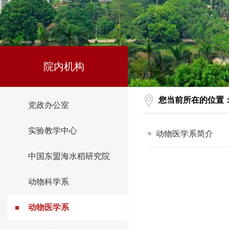
院内机构
您当前所在的位置
党政办公室
实验教学中心
动物医学系简介
中国东盟海水稻研究院
动物科学系
动物医学系