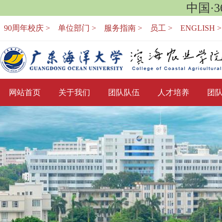
中国·
90周年校庆 >
单位部门 >
服务指南 >
员工 >
ENGLISH >
网站首页
关于我们
团队队伍
人才培养
团